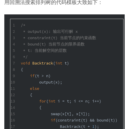
用回溯法搜索排列树的代码模板大致如下：
1
/*
2
 * output(x): 输出可行解 x
3
 * constraint(t) 当前节点的约束函数
4
 * bound(t) 当前节点的限界函数
5
 * t: 当前解空间的层数
6
 */
7
void
Backtrack
(
int
 t)
8
{
9
if
(t > n)
10
        output(x);
11
else
12
    {
13
for
(
int
 i = t; i <= n; i++)
14
        {
15
             swap(x[t], x[i]);
16
if
(constraint(t) && bound(t))
17
                 Backtrack(t + 
1
);