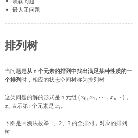
装载问题
最大团问题
排列树
当问题是
从 n 个元素的排列中找出满足某种性质的一
个排列
时，相应的状态空间树称为排列树。
(
x
0
,
x
1
,
⋯
,
x
n
−
1
)
这类问题的解的形式是 n 元组
，
(
,
,
⋯
,
)
x
x
x
0
1
−
1
n
x
i
x
i
表示第 i 个元素是
。
x
x
i
i
下图是回溯法枚举 1、2、3 的全排列，对应的排列
树：