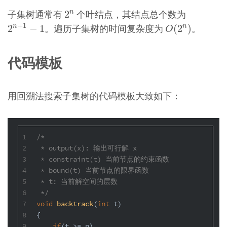
2
n
子集树通常有
个叶结点，其结点总个数为
n
2
2
n
+
1
−
1
O
(
2
n
)
+
1
。遍历子集树的时间复杂度为
。
n
n
2
−
1
(
2
)
O
代码模板
用回溯法搜索子集树的代码模板大致如下：
1
/*
2
 * output(x): 输出可行解 x
3
 * constraint(t) 当前节点的约束函数
4
 * bound(t) 当前节点的限界函数
5
 * t: 当前解空间的层数
6
 */
7
void
backtrack
(
int
 t)
8
{
9
if
(t >= n)