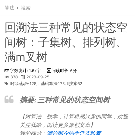
算法
搜索
回溯法三种常见的状态空
间树：子集树、排列树、
满m叉树
字数统计:
1.6k字
|
阅读时长:
6分
378
2023-09-25
代码模板
128
,
基础算法
173
,
搜索
62
摘要: 三种常见的状态空间树
【对算法，数学，计算机感兴趣的同学，欢迎
关注我哈，阅读更多原创文章】
我的网站：
潮汐朝夕的生活实验室