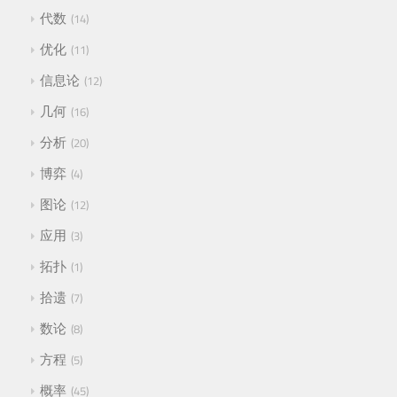
代数
14
优化
11
信息论
12
几何
16
分析
20
博弈
4
图论
12
应用
3
拓扑
1
拾遗
7
数论
8
方程
5
概率
45