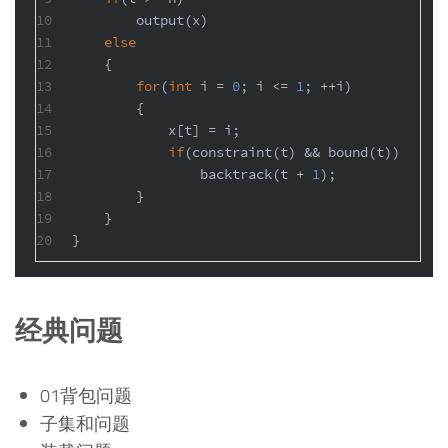
10
        output(x)
11
else
12
    {
13
for
(
int
 i = 
0
; i <= 
1
; ++i)
14
        {
15
            x[t] = i;
16
if
(constraint(t) && bound(t))
17
                backtrack(t + 
1
);
18
        }
19
    }
20
}
经典问题
01背包问题
子集和问题