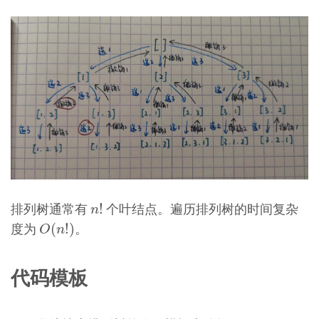
n
!
排列树通常有
个叶结点。遍历排列树的时间复杂
!
n
O
(
n
!
)
度为
。
(
!
)
O
n
代码模板