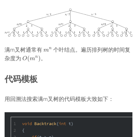
m
n
满m叉树通常有
个叶结点。遍历排列树的时间复
n
m
O
(
m
n
)
杂度为
。
(
)
n
O
m
代码模板
用回溯法搜索满m叉树的代码模板大致如下：
1
void
Backtrack
(
int
 t)
2
{
3
if
(t > n)