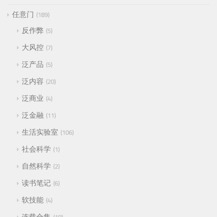
任意门
189
反作弊
5
大风控
7
泛产品
5
泛内容
20
泛商业
4
泛金融
11
生活实验室
106
社会科学
1
自然科学
2
读书笔记
6
软技能
4
连载合集