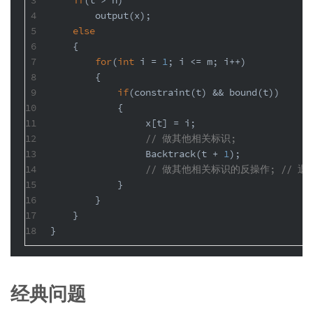
4
        output(x);
5
else
6
    {
7
for
(
int
 i = 
1
; i <= m; i++)
8
        {
9
if
(constraint(t) && bound(t))
10
            {
11
                 x[t] = i;
12
// 做其他相关标识;
13
                 Backtrack(t + 
1
);
14
// 做其他相关标识的反操作; // 
15
            }
16
        }
17
    }
18
}
经典问题