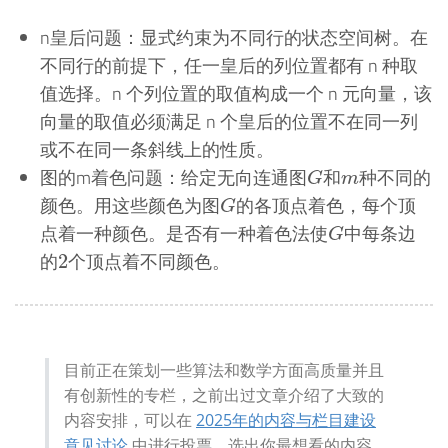
n皇后问题：显式约束为不同行的状态空间树。在
不同行的前提下，任一皇后的列位置都有 n 种取
值选择。n 个列位置的取值构成一个 n 元向量，该
向量的取值必须满足 n 个皇后的位置不在同一列
或不在同一条斜线上的性质。
G
m
图的m着色问题：给定⽆向连通图
和
种不同的
G
m
G
颜⾊。⽤这些颜⾊为图
的各顶点着⾊，每个顶
G
G
点着⼀种颜⾊。是否有⼀种着⾊法使
中每条边
G
2
的
个顶点着不同颜⾊。
2