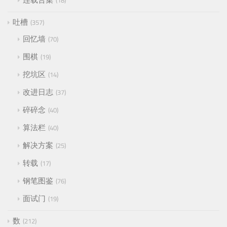
18
吐槽
357
回忆墙
70
围棋
19
挖坑区
14
改进日志
37
碎碎念
40
算法栏
40
解决方案
25
转载
17
钢笔图鉴
76
面试门
19
数
212