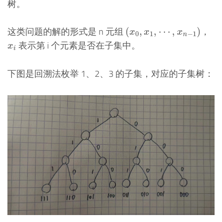
树。
(
x
0
,
x
1
,
⋯
,
x
n
−
1
)
这类问题的解的形式是 n 元组
，
(
,
,
⋯
,
)
x
x
x
0
1
−
1
n
x
i
表示第 i 个元素是否在子集中。
x
i
下图是回溯法枚举 1、2、3 的子集，对应的子集树：