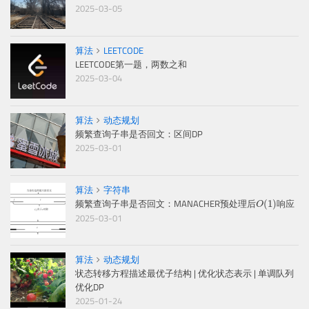
2025-03-05
算法
LEETCODE
LEETCODE第一题，两数之和
2025-03-04
算法
动态规划
频繁查询子串是否回文：区间DP
2025-03-01
算法
字符串
O
(
1
)
频繁查询子串是否回文：MANACHER预处理后
响应
(
1
)
O
2025-03-01
算法
动态规划
状态转移方程描述最优子结构 | 优化状态表示 | 单调队列
优化DP
2025-01-24