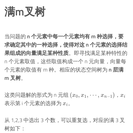
满m叉树
当问题的
n 个元素中每一个元素均有 m 种选择，要
求确定其中的一种选择，使得对这 n 个元素的选择结
果组成的向量满足某种性质
。即寻找满足某种特性的
n 个元素取值，这些取值构成一个 n 元向量，向量每
个元素的取值有 m 种。相应的状态空间树为
n 层满
m 叉树
。
(
x
0
,
x
1
,
⋯
,
x
n
−
1
)
x
i
这类问题解的形式为 n 元组
，
(
,
,
⋯
,
)
x
x
x
x
0
1
−
1
n
i
x
i
表示第 i 个元素的选择为
。
x
i
从 1,2,3 中选出 3 个数，可以重复选，对应的满 3 叉
树如下：